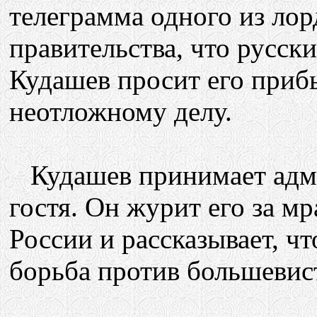
телеграмма одного из лор
правительства, что русск
Кудашев просит его прибы
неотложному делу.
Кудашев принимает адми
гостя. Он журит его за м
России и рассказывает, ч
борьба против большевист