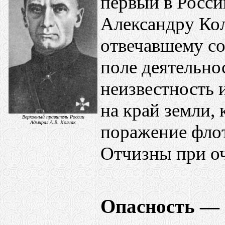
первый в Росси
Александру Колч
отвечавшему со
поле деятельно
неизвестность 
на край земли,
Верховный правитель России
Адмирал А.В. Колчак
поражение флот
Отчизны при оч
Опасность — 