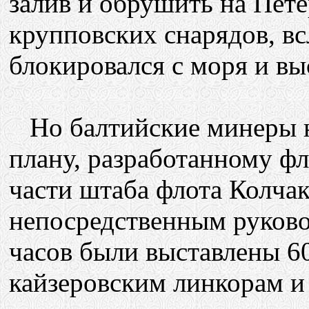
залив и обрушить на Пет
крупповских снарядов, вс
блокировался с моря и в
Но балтийские минеры н
плану, разработанному ф
части штаба флота Колчак
непосредственным руково
часов были выставлены 6
кайзеровским линкорам и 