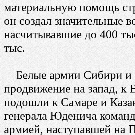
материальную помощь стр
он создал значительные 
насчитывавшие до 400 тыс
тыс.
Белые армии Сибири и У
продвижение на запад, к В
подошли к Самаре и Каза
генерала Юденича коман
армией, наступавшей на П