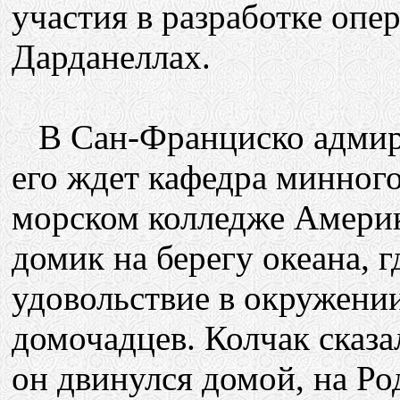
участия в разработке опе
Дарданеллах.
В Сан-Франциско адмира
его ждет кафедра минного
морском колледже Амери
домик на берегу океана, г
удовольствие в окружени
домочадцев. Колчак сказа
он двинулся домой, на Ро