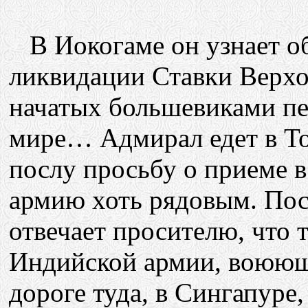
В Иокогаме он узнает об
ликвидации Ставки Верх
начатых большевиками пе
мире… Адмирал едет в То
послу просьбу о приеме 
армию хоть рядовым. Пос
отвечает просителю, что 
Индийской армии, воюющ
дороге туда, в Сингапуре,