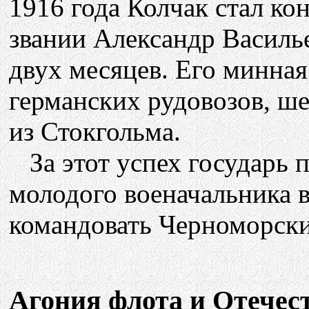
1916 года Колчак стал ко
звании Александр Василь
двух месяцев. Его минная
германских рудовозов, ш
из Стокгольма.
За этот успех государь п
молодого военачальника 
командовать Черноморск
Агония флота и Отечес