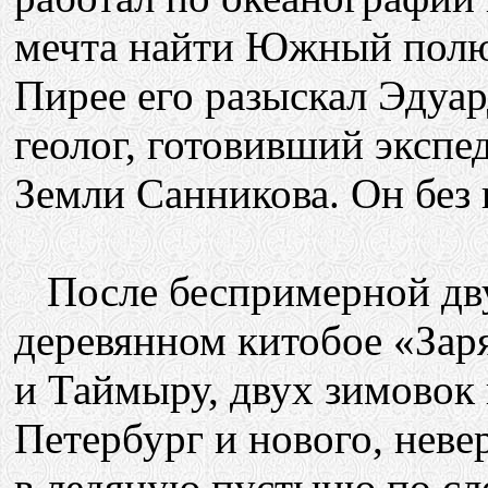
мечта найти Южный полю
Пирее его разыскал Эдуар
геолог, готовивший эксп
Земли Санникова. Он без 
После беспримерной дву
деревянном китобое «Зар
и Таймыру, двух зимовок 
Петербург и нового, нев
в ледяную пустыню по сл