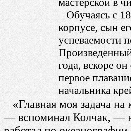
мастерской в ч
Обучаясь с 188
корпусе, сын е
успеваемости п
Произведенный
года, вскоре он
первое плаван
начальника кре
«Главная моя задача на к
— вспоминал Колчак, — но
работал по океанографии