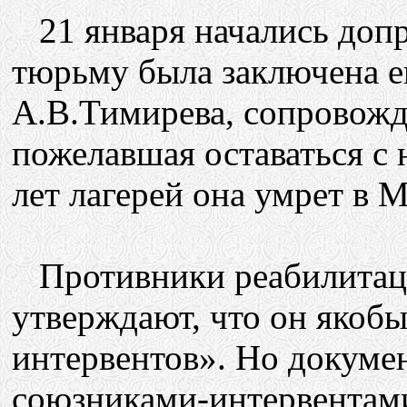
21 января начались допр
тюрьму была заключена е
А.В.Тимирева, сопровожда
пожелавшая оставаться с 
лет лагерей она умрет в Мо
Противники реабилитаци
утверждают, что он якоб
интервентов». Но докуме
союзниками-интервентами