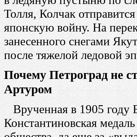
Толля, Колчак отправится
японскую войну. На пере
занесенного снегами Якут
после тяжелой ледовой 
Почему Петроград не с
Артуром
Врученная в 1905 году Б
Константиновская медаль
общества, да еще за «вы